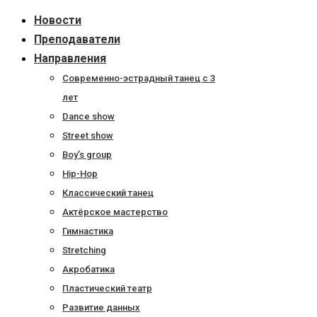
Перейти
Новости
к
Преподаватели
содержанию
Направления
Современно-эстрадный танец с 3
лет
Dance show
Street show
Boy’s group
Hip-Hop
Классический танец
Актёрское мастерство
Гимнастика
Stretching
Акробатика
Пластический театр
Развитие данных